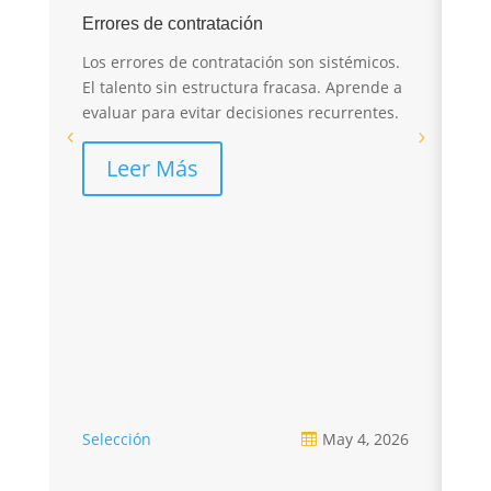
E
Errores de contratación
I
Los errores de contratación son sistémicos.
r
El talento sin estructura fracasa. Aprende a
evaluar para evitar decisiones recurrentes.
El
sa
Leer Más
pé
re
Selección
May 4, 2026
Se
