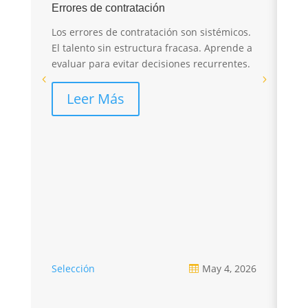
E
Errores de contratación
I
Los errores de contratación son sistémicos.
r
El talento sin estructura fracasa. Aprende a
evaluar para evitar decisiones recurrentes.
El
sa
Leer Más
pé
re
Selección
May 4, 2026
Se
