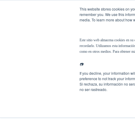
This website stores cookies on you
remember you. We use this informa
media. To learn more about how we
Soluciones
Español
Este sitio web almacena cookies en su 
recordarlo. Utilizamos esta información
como en otros medios. Para obtener má
📷
If you decline, your information w
preference to not track your inform
Si rechaza, su información no ser
no ser rastreado.