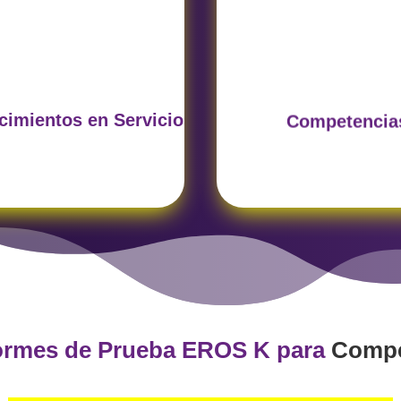
Evalúa habilidades críti
úa capacidades y técnicas
asociadas a cada rol 
plicadas al interactuar y
servicio, alineadas con 
ntar al cliente con eficacia.
resultados esperados
imientos en Servicio
Competencia
formes de Prueba EROS K para
Compet