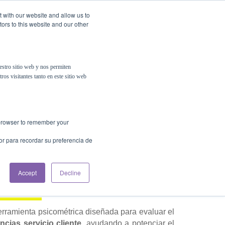
t with our website and allow us to
ors to this website and our other
Contáctanos
Psigma Online
estro sitio web y nos permiten
ros visitantes tanto en este sitio web
r browser to remember your
or para recordar su preferencia de
 Servicio Cliente con
 K:
Potencia el Talento
Accept
Decline
rramienta psicométrica diseñada para evaluar el
cias servicio cliente
, ayudando a potenciar el