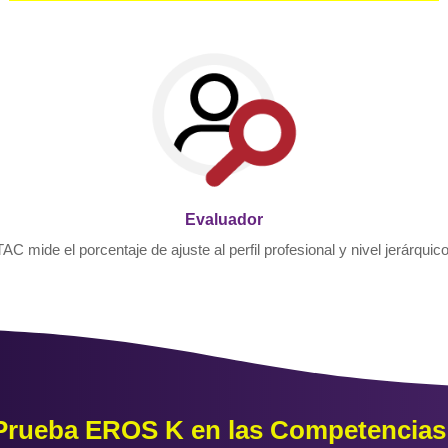
Evaluador
TAC mide el porcentaje de ajuste al perfil profesional y nivel jerárquico
Prueba EROS K en las Competencias 