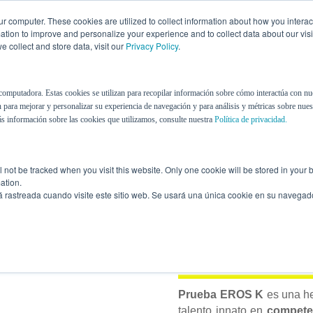
r computer. These cookies are utilized to collect information about how you interac
tion to improve and personalize your experience and to collect data about our visit
 collect and store data, visit our
Privacy Policy
.
Nosotros
Recursos
Blog
computadora. Estas cookies se utilizan para recopilar información sobre cómo interactúa con nu
 para mejorar y personalizar su experiencia de navegación y para análisis y métricas sobre nuest
s información sobre las cookies que utilizamos, consulte nuestra
Política de privacidad.
ill not be tracked when you visit this website. Only one cookie will be stored in you
ation.
á rastreada cuando visite este sitio web. Se usará una única cookie en su navegad
Competencias
Prueba EROS
Innato
Prueba EROS K
es una he
talento innato en
competen