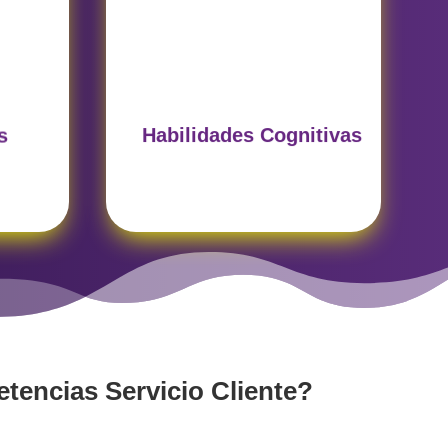
Mide razonamiento verbal,
cas
numérico y abstracto,
de
esenciales para resolver
los
problemas en el servicio al
.
cliente según el perfil.
Habilidades Cognitivas
s
encias Servicio Cliente?