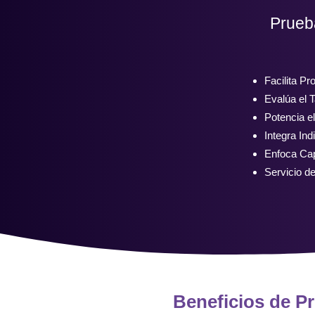
Prueb
Facilita P
Evalúa el T
Potencia el
Integra In
Enfoca Cap
Servicio de
Beneficios de P