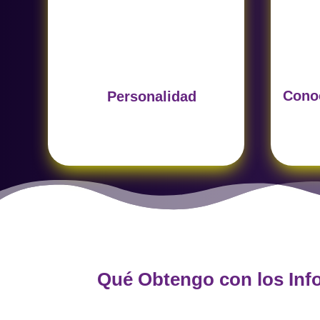
Analiza características
Eval
comportamentales naturales
a
que facilitan el desempeño en
orie
roles de servicio al cliente.
Conoc
Personalidad
Qué Obtengo con los In