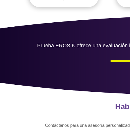
Prueba EROS K ofrece una evaluación int
Habl
Contáctanos para una asesoría personalizad