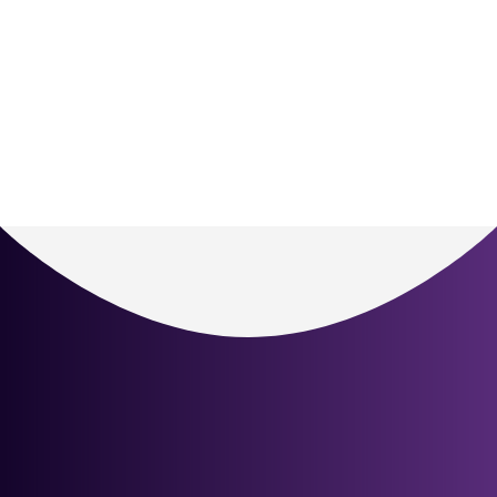
crítica entre lo que una organización ve
durante un proceso de selección y lo que
realmente obtiene una vez que el colaborador
se integra a la operación. Los errores de
contratación son...