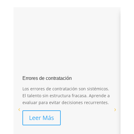
E
Errores de contratación
I
Los errores de contratación son sistémicos.
r
El talento sin estructura fracasa. Aprende a
evaluar para evitar decisiones recurrentes.
El
sa
Leer Más
pé
re