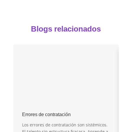
Blogs relacionados
E
Errores de contratación
I
Los errores de contratación son sistémicos.
r
El talento sin estructura fracasa. Aprende a