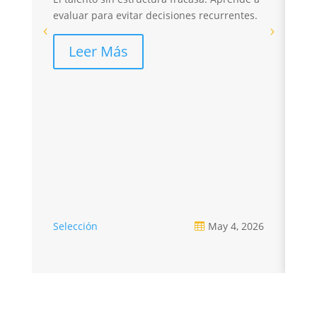
evaluar para evitar decisiones recurrentes.
El
sa
Leer Más
pé
re
Selección
May 4, 2026
Se
