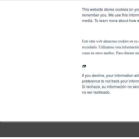
This website stores cookies on you
remember you. We use this informa
media. To learn more about how we
Español
Soluciones
Este sitio web almacena cookies en su 
recordarlo. Utilizamos esta información
como en otros medios. Para obtener má
📷
If you decline, your information w
preference to not track your inform
Si rechaza, su información no ser
no ser rastreado.