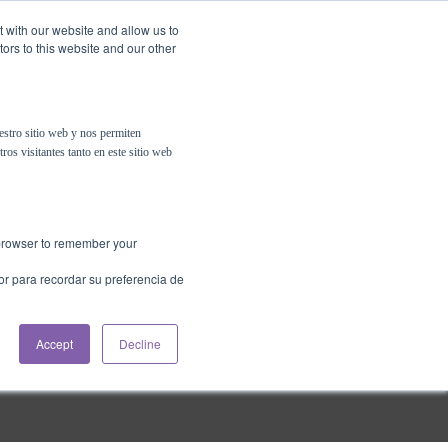
t with our website and allow us to
ors to this website and our other
Contáctanos
Psigma Online
estro sitio web y nos permiten
ros visitantes tanto en este sitio web
r browser to remember your
or para recordar su preferencia de
Accept
Decline