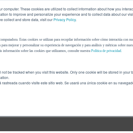
r computer. These cookies are utilized to collect information about how you interac
tion to improve and personalize your experience and to collect data about our visit
 collect and store data, visit our
Privacy Policy
.
Nosotros
Recursos
Blog
computadora. Estas cookies se utilizan para recopilar información sobre cómo interactúa con nu
 para mejorar y personalizar su experiencia de navegación y para análisis y métricas sobre nuest
s información sobre las cookies que utilizamos, consulte nuestra
Política de privacidad.
ill not be tracked when you visit this website. Only one cookie will be stored in you
ation.
á rastreada cuando visite este sitio web. Se usará una única cookie en su navegad