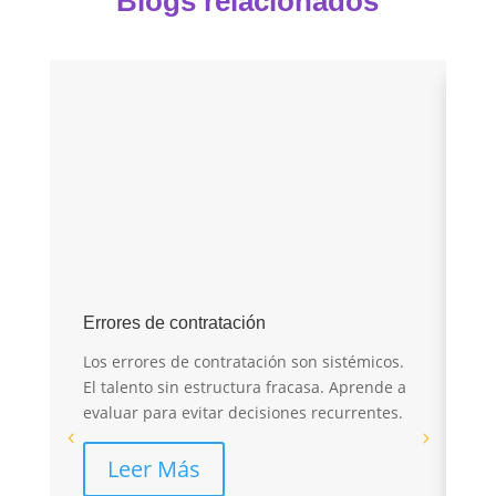
Blogs relacionados
E
Errores de contratación
I
Los errores de contratación son sistémicos.
r
El talento sin estructura fracasa. Aprende a
evaluar para evitar decisiones recurrentes.
El
sa
Leer Más
pé