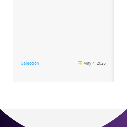
re
Selección
May 4, 2026
Se
