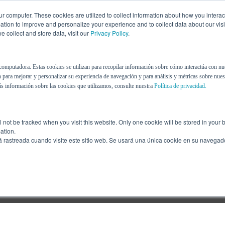
r computer. These cookies are utilized to collect information about how you interac
tion to improve and personalize your experience and to collect data about our visit
 collect and store data, visit our
Privacy Policy
.
Nosotros
Recursos
Blog
computadora. Estas cookies se utilizan para recopilar información sobre cómo interactúa con nu
 para mejorar y personalizar su experiencia de navegación y para análisis y métricas sobre nuest
s información sobre las cookies que utilizamos, consulte nuestra
Política de privacidad.
ill not be tracked when you visit this website. Only one cookie will be stored in you
ation.
á rastreada cuando visite este sitio web. Se usará una única cookie en su navegad