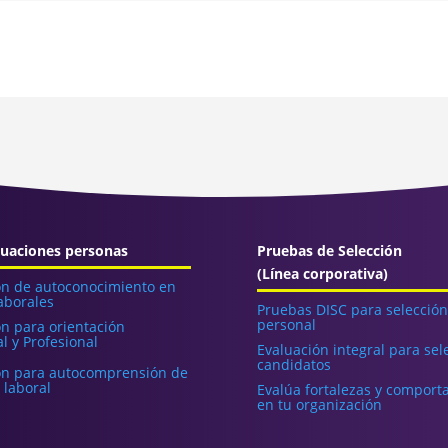
uaciones personas
Pruebas de Selección
(Línea corporativa)
ón de autoconocimiento en
aborales
Pruebas DISC para selecció
personal
ón para orientación
l y Profesional
Evaluación integral para sel
candidatos
ón para autocomprensión de
 laboral
Evalúa fortalezas y comport
en tu organización