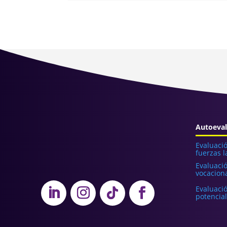
Autoeval
Evaluaci
fuerzas l
Evaluaci
vocaciona
Evaluaci
potencial