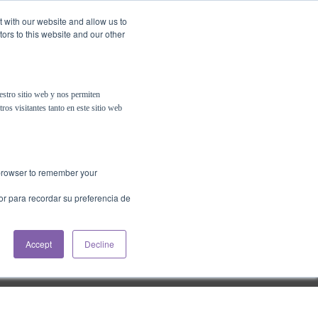
t with our website and allow us to
ors to this website and our other
Contáctanos
Psigma Online
estro sitio web y nos permiten
ros visitantes tanto en este sitio web
r browser to remember your
or para recordar su preferencia de
Accept
Decline