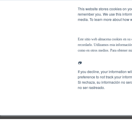
This website stores cookies on you
remember you. We use this informa
media. To learn more about how we
Español
Soluciones
Este sitio web almacena cookies en su 
recordarlo. Utilizamos esta información
como en otros medios. Para obtener má
📷
If you decline, your information w
preference to not track your inform
Si rechaza, su información no ser
no ser rastreado.