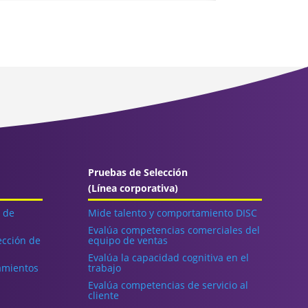
Pruebas de Selección
(Línea corporativa)
n de
Mide talento y comportamiento DISC
Evalúa competencias comerciales del
ección de
equipo de ventas
Evalúa la capacidad cognitiva en el
amientos
trabajo
Evalúa competencias de servicio al
cliente