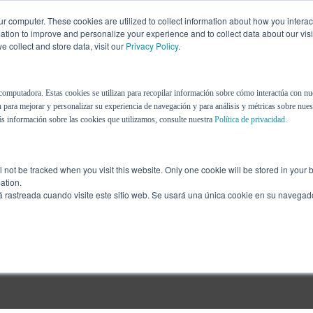
r computer. These cookies are utilized to collect information about how you interac
tion to improve and personalize your experience and to collect data about our visit
 collect and store data, visit our
Privacy Policy
.
Nosotros
Recursos
Blog
computadora. Estas cookies se utilizan para recopilar información sobre cómo interactúa con nu
 para mejorar y personalizar su experiencia de navegación y para análisis y métricas sobre nuest
s información sobre las cookies que utilizamos, consulte nuestra
Política de privacidad.
ill not be tracked when you visit this website. Only one cookie will be stored in you
ation.
á rastreada cuando visite este sitio web. Se usará una única cookie en su navegad