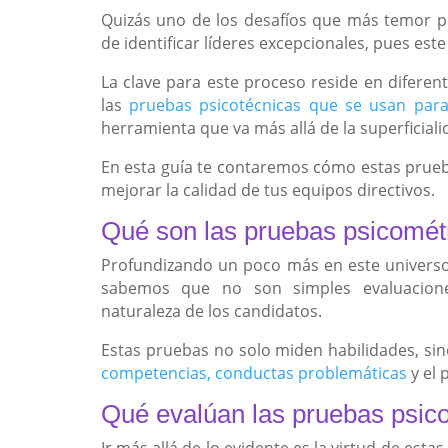
Quizás uno de los desafíos que más temor pu
de identificar líderes excepcionales, pues est
La clave para este proceso reside en diferen
las
pruebas psicotécnicas que se usan para
herramienta que va más allá de la superficial
En esta guía te contaremos cómo estas prueb
mejorar la calidad de tus equipos directivos.
Qué son las pruebas psicomét
Profundizando un poco más en este universo
sabemos que no son simples evaluacione
naturaleza de los candidatos.
Estas pruebas no solo miden habilidades, sin
competencias, conductas problemáticas
y el 
Qué evalúan las pruebas psic
Ir más allá de lo evidente es la virtud de est