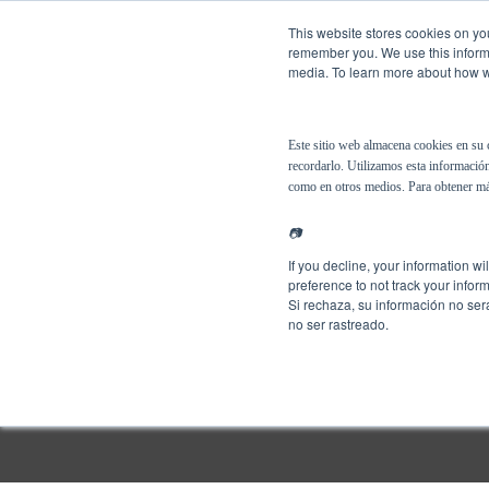
This website stores cookies on you
remember you. We use this informa
media. To learn more about how we
Español
Soluciones
Este sitio web almacena cookies en su 
recordarlo. Utilizamos esta información
como en otros medios. Para obtener má
📷
If you decline, your information w
preference to not track your inform
Si rechaza, su información no ser
no ser rastreado.