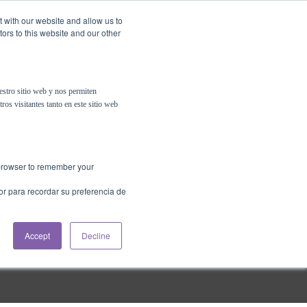
t with our website and allow us to
ors to this website and our other
Contáctanos
Psigma Online
estro sitio web y nos permiten
ros visitantes tanto en este sitio web
r browser to remember your
or para recordar su preferencia de
Accept
Decline