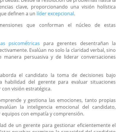
ncias clave, proporcionando una visión holística
 que definen a un
líder excepcional
.
mensiones que conforman el núcleo de estas
bas psicométricas
para gerentes desentrañan la
tivamente. Evalúan no solo la claridad verbal, sino
de manera persuasiva y de liderar conversaciones
borda el candidato la toma de decisiones bajo
 habilidad del gerente para evaluar situaciones
 con visión estratégica.
comprende y gestiona las emociones, tanto propias
valúan la inteligencia emocional del candidato,
r equipos con empatía y comprensión.
idad de un gerente para gestionar eficientemente el
 Estas pruebas examinan la capacidad del candidato