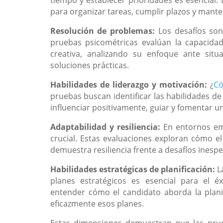
para organizar tareas, cumplir plazos y mante
Resolución de problemas:
Los desafíos son
pruebas psicométricas evalúan la capacid
creativa, analizando su enfoque ante situ
soluciones prácticas.
Habilidades de liderazgo y motivación:
¿
Có
pruebas buscan identificar las habilidades de
influenciar positivamente, guiar y fomentar u
Adaptabilidad y resiliencia:
En entornos em
crucial. Estas evaluaciones exploran cómo e
demuestra resiliencia frente a desafíos inesp
Habilidades estratégicas de planificación:
L
planes estratégicos es esencial para el é
entender cómo el candidato aborda la planif
eficazmente esos planes.
Estas dimensiones demuestran que las prue