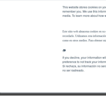
This website stores cookies on you
remember you. We use this informa
media. To learn more about how we
Español
Soluciones
Este sitio web almacena cookies en su 
recordarlo. Utilizamos esta información
como en otros medios. Para obtener má
📷
If you decline, your information w
preference to not track your inform
Si rechaza, su información no ser
no ser rastreado.