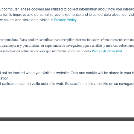
r computer. These cookies are utilized to collect information about how you interac
tion to improve and personalize your experience and to collect data about our visit
 collect and store data, visit our
Privacy Policy
.
Nosotros
Recursos
Blog
computadora. Estas cookies se utilizan para recopilar información sobre cómo interactúa con nu
 para mejorar y personalizar su experiencia de navegación y para análisis y métricas sobre nuest
s información sobre las cookies que utilizamos, consulte nuestra
Política de privacidad.
ill not be tracked when you visit this website. Only one cookie will be stored in you
ation.
á rastreada cuando visite este sitio web. Se usará una única cookie en su navegad