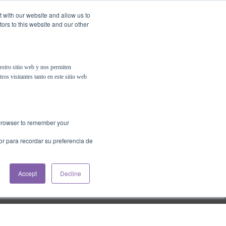
t with our website and allow us to
ors to this website and our other
Contáctanos
Psigma Online
estro sitio web y nos permiten
ros visitantes tanto en este sitio web
r browser to remember your
or para recordar su preferencia de
Accept
Decline