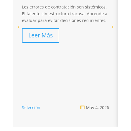
I
Los errores de contratación son sistémicos.
r
El talento sin estructura fracasa. Aprende a
evaluar para evitar decisiones recurrentes.
El
sa
Leer Más
pé
re
Selección
May 4, 2026
Se
