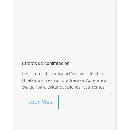
E
Errores de contratación
I
Los errores de contratación son sistémicos.
r
El talento sin estructura fracasa. Aprende a
evaluar para evitar decisiones recurrentes.
El
sa
Leer Más
pé
re