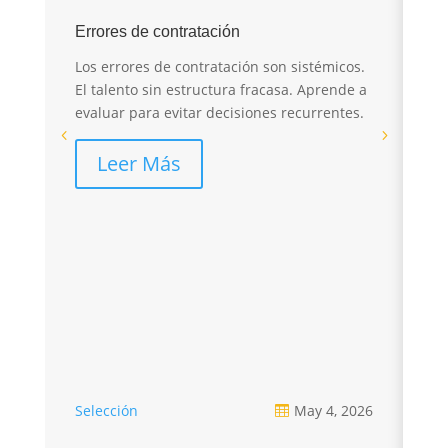
E
Errores de contratación
I
Los errores de contratación son sistémicos.
r
El talento sin estructura fracasa. Aprende a
evaluar para evitar decisiones recurrentes.
El
sa
Leer Más
pé
re
Selección
May 4, 2026
Se
