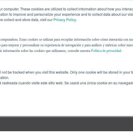
r computer. These cookies are utilized to collect information about how you interac
tion to improve and personalize your experience and to collect data about our visit
 collect and store data, visit our
Privacy Policy
.
Nosotros
Recursos
Blog
computadora. Estas cookies se utilizan para recopilar información sobre cómo interactúa con nu
 para mejorar y personalizar su experiencia de navegación y para análisis y métricas sobre nuest
s información sobre las cookies que utilizamos, consulte nuestra
Política de privacidad.
ill not be tracked when you visit this website. Only one cookie will be stored in you
ation.
á rastreada cuando visite este sitio web. Se usará una única cookie en su navegad