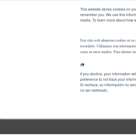
This website stores cookies on you
remember you. We use this informa
media. To learn more about how we
Español
Soluciones
Este sitio web almacena cookies en su 
recordarlo. Utilizamos esta información
como en otros medios. Para obtener má
📷
If you decline, your information w
preference to not track your inform
Si rechaza, su información no ser
no ser rastreado.