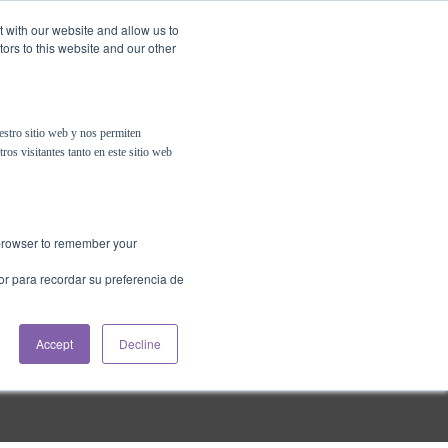
t with our website and allow us to
ors to this website and our other
Contáctanos
Psigma Online
estro sitio web y nos permiten
ros visitantes tanto en este sitio web
r browser to remember your
or para recordar su preferencia de
Accept
Decline