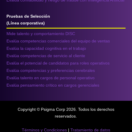
Evalúa confiabilidad y riesgo de fraude con Inteligencia Artificial
Pruebas de Selección
(Línea corporativa)
Mide talento y comportamiento DISC
Evalúa competencias comerciales del equipo de ventas
Evalúa la capacidad cognitiva en el trabajo
Evalúa competencias de servicio al cliente
Evalúa el potencial de candidatos para roles operativos
Evalúa competencias y preferencias cerebrales
Evalúa talento en cargos de personal operativo
Evalúa pensamiento crítico en cargos gerenciales
Copyright © Psigma Corp 2026. Todos los derechos
reservados.
Términos y Condiciones
|
Tratamiento de datos