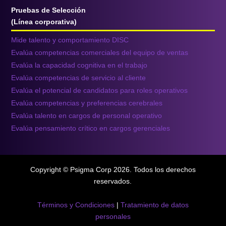
Pruebas de Selección
(Línea corporativa)
Mide talento y comportamiento DISC
Evalúa competencias comerciales del equipo de ventas
Evalúa la capacidad cognitiva en el trabajo
Evalúa competencias de servicio al cliente
Evalúa el potencial de candidatos para roles operativos
Evalúa competencias y preferencias cerebrales
Evalúa talento en cargos de personal operativo
Evalúa pensamiento crítico en cargos gerenciales
Copyright © Psigma Corp 2026. Todos los derechos
reservados.
Términos y Condiciones
|
Tratamiento de datos
personales