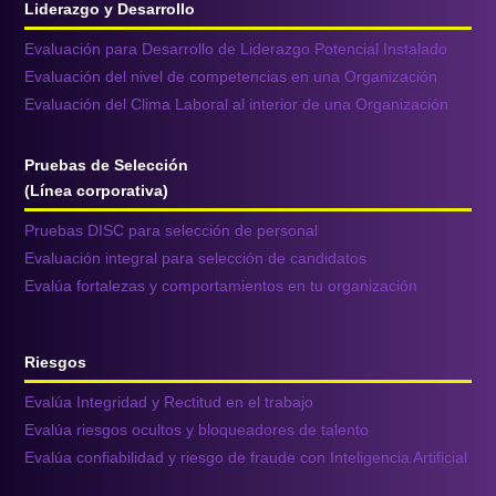
Liderazgo y Desarrollo
Evaluación para Desarrollo de Liderazgo Potencial Instalado
Evaluación del nivel de competencias en una Organización
Evaluación del Clima Laboral al interior de una Organización
Pruebas de Selección
(Línea corporativa)
Pruebas DISC para selección de personal
Evaluación integral para selección de candidatos
Evalúa fortalezas y comportamientos en tu organización
Riesgos
Evalúa Integridad y Rectitud en el trabajo
Evalúa riesgos ocultos y bloqueadores de talento
Evalúa confiabilidad y riesgo de fraude con Inteligencia Artificial